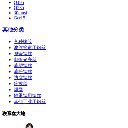
Q195
Q235
30mnsi
Gcr15
其他分类
各种橡胶
波纹管道用钢丝
弹簧钢丝
电镀光亮丝
喷塑钢丝
喷粉钢丝
防腐钢丝
冷拔丝
焊网
轴承钢用钢丝
其他工业用钢丝
联系鑫大地