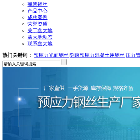
弹簧钢丝
产品中心
成功案例
荣誉资质
关于鑫大地
鑫大地动态
联系鑫大地
热门关键词：
预应力光面钢丝
|
刻痕预应力混凝土用钢丝
|
压力