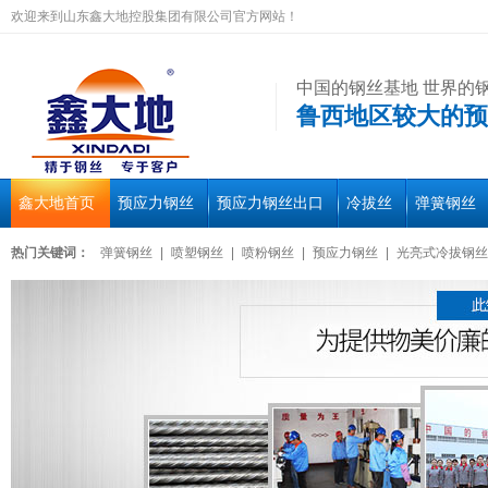
欢迎来到山东鑫大地控股集团有限公司官方网站！
中国的钢丝基地 世界的
鲁西地区较大的预
鑫大地首页
预应力钢丝
预应力钢丝出口
冷拔丝
弹簧钢丝
热门关键词：
弹簧钢丝
|
喷塑钢丝
|
喷粉钢丝
|
预应力钢丝
|
光亮式冷拔钢丝