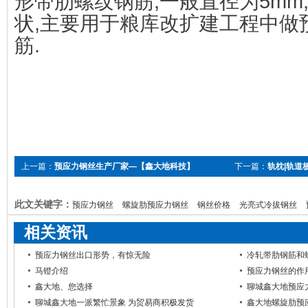
形带肋螺纹钢筋,一般直径为5mm
状,主要用于粮库改扩建工程中做
筋.
上一篇：
预应力钢丝生产厂家—【鑫大地科技】
下一篇：
轨枕|轨道
此文关键字：
预应力钢丝
螺旋肋预应力钢丝
钢丝价格
光亮式冷拔钢丝
相关资讯
预应力钢丝出口形势，有惊无险
冷轧带肋钢筋和
马镫介绍
预应力钢丝的作
鑫大地、您选择
聊城鑫大地预应
聊城鑫大地一派繁忙景象 为贸易商积极发货
鑫大地螺旋肋预