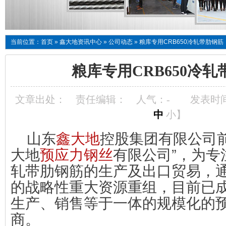
当前位置：
首页
»
鑫大地资讯中心
»
公司动态
»
粮库专用CRB650冷轧带肋钢筋
粮库专用CRB650冷
文章出处：
责任编辑：
人气：
-
发表时间：
中
小
】
山东
鑫大地
控股集团有限公司
大地
预应力钢丝
有限公司”，为专
轧带肋钢筋的生产及出口贸易，
的战略性重大资源重组，目前已
生产、销售等于一体的规模化的
商。