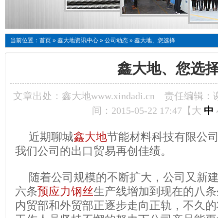
当前位置：
首页
»
鑫大地资讯中心
»
公司动态
»
鑫大地、您选择
鑫大地、您选
文章出处：鑫大地www.xindadi.cn
责任编辑：
间：2015-05-22 17:47【
大
中
近期聊城
鑫大地
节能材料科技有限公
我们公司的出口贸易再创佳绩。
随着公司规模的不断扩大，公司又新
六条
预应力钢丝
生产线增加到现在的八条
内贸部和外贸部正逐步走向正轨，不久的