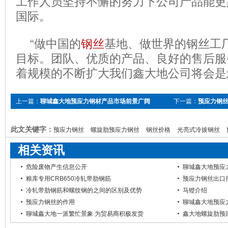
工作人员坚持不懈的努力下公司产品能更
国际。
“做中国的
钢丝
基地、做世界的钢丝工
目标。团队、优质的产品、良好的售后服
着规模的不断扩大我们鑫大地公司将会是
上一篇：
聊城鑫大地预应力钢材产品市场前景广阔
下一篇：
预应力钢
此文关键字：
预应力钢丝
螺旋肋预应力钢丝
钢丝价格
光亮式冷拔钢丝
相关资讯
危险废物产生信息公开
聊城鑫大地预应
粮库专用CRB650冷轧带肋钢筋
预应力钢丝出口
冷轧带肋钢筋和螺纹钢的之间的区别及优势
马镫介绍
预应力钢丝的作用
聊城鑫大地预应
聊城鑫大地一派繁忙景象 为贸易商积极发货
鑫大地螺旋肋预