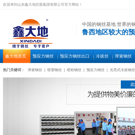
欢迎来到山东鑫大地控股集团有限公司官方网站！
中国的钢丝基地 世界的
鲁西地区较大的预
鑫大地首页
预应力钢丝
预应力钢丝出口
冷拔丝
弹簧钢丝
热门关键词：
弹簧钢丝
|
喷塑钢丝
|
喷粉钢丝
|
预应力钢丝
|
光亮式冷拔钢丝