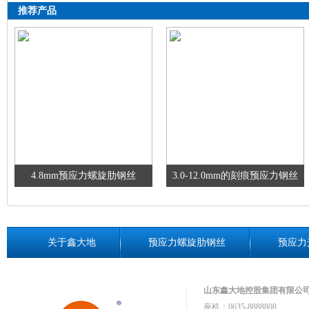
推荐产品
4.8mm预应力螺旋肋钢丝
3.0-12.0mm的刻痕预应力钢丝
关于鑫大地
预应力螺旋肋钢丝
预应力
山东鑫大地控股集团有限公
座机：0635-8888808