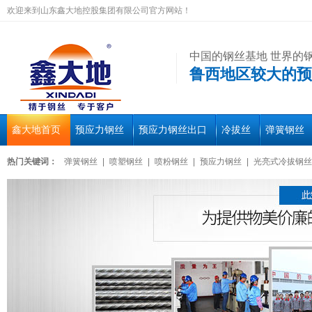
欢迎来到山东鑫大地控股集团有限公司官方网站！
中国的钢丝基地 世界的
鲁西地区较大的预
鑫大地首页
预应力钢丝
预应力钢丝出口
冷拔丝
弹簧钢丝
热门关键词：
弹簧钢丝
|
喷塑钢丝
|
喷粉钢丝
|
预应力钢丝
|
光亮式冷拔钢丝