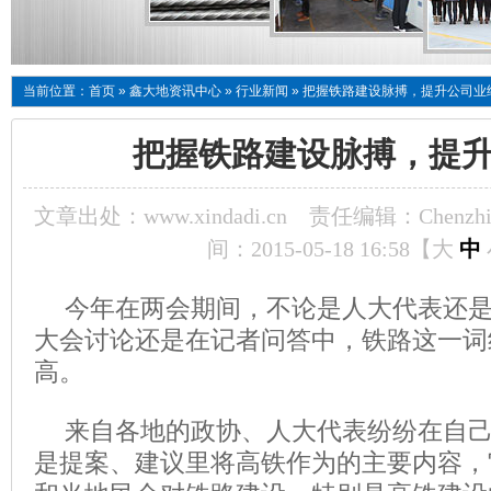
当前位置：
首页
»
鑫大地资讯中心
»
行业新闻
»
把握铁路建设脉搏，提升公司业
把握铁路建设脉搏，提
文章出处：www.xindadi.cn
责任编辑：Chenzhi
间：2015-05-18 16:58【
大
中
今年在两会期间，不论是人大代表还
大会讨论还是在记者问答中，铁路这一词
高。
来自各地的政协、人大代表纷纷在自
是提案、建议里将高铁作为的主要内容，